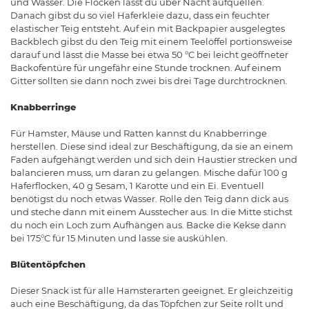
und Wasser. Die Flocken lässt du über Nacht aufquellen.
Danach gibst du so viel Haferkleie dazu, dass ein feuchter
elastischer Teig entsteht. Auf ein mit Backpapier ausgelegtes
Backblech gibst du den Teig mit einem Teelöffel portionsweise
darauf und lässt die Masse bei etwa 50 °C bei leicht geöffneter
Backofentüre für ungefähr eine Stunde trocknen. Auf einem
Gitter sollten sie dann noch zwei bis drei Tage durchtrocknen.
Knabberringe
Für Hamster, Mäuse und Ratten kannst du Knabberringe
herstellen. Diese sind ideal zur Beschäftigung, da sie an einem
Faden aufgehängt werden und sich dein Haustier strecken und
balancieren muss, um daran zu gelangen. Mische dafür 100 g
Haferflocken, 40 g Sesam, 1 Karotte und ein Ei. Eventuell
benötigst du noch etwas Wasser. Rolle den Teig dann dick aus
und steche dann mit einem Ausstecher aus. In die Mitte stichst
du noch ein Loch zum Aufhängen aus. Backe die Kekse dann
bei 175°C für 15 Minuten und lasse sie auskühlen.
Blütentöpfchen
Dieser Snack ist für alle Hamsterarten geeignet. Er gleichzeitig
auch eine Beschäftigung, da das Töpfchen zur Seite rollt und