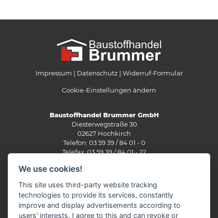
Impressum
Datenschutz
Widerruf-Formular
Cookie-Einstellungen ändern
Baustoffhandel Brummer GmbH
Diesterwegstraße 30
02627 Hochkirch
Telefon: 03 59 39 / 84 01 - 0
Telefax: 03 59 39 / 84 01 - 22
info(at)brummer-baustoffe.de
We use cookies!
Öffnungszeiten:
This site uses third-party website tracking
Montag – Donnerstag: 07.00 – 17.00 Uhr
technologies to provide its services, constantly
Freitag: 07.00 – 16.00 Uhr
improve and display advertisements according to
Samstag: Geschlossen
users' interests. I agree to this and can revoke or