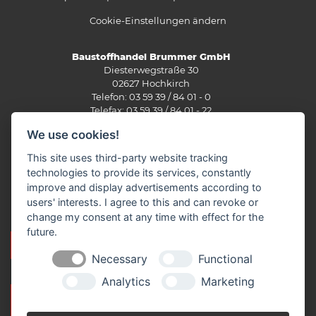
Cookie-Einstellungen ändern
Baustoffhandel Brummer GmbH
Diesterwegstraße 30
02627 Hochkirch
Telefon: 03 59 39 / 84 01 - 0
Telefax: 03 59 39 / 84 01 - 22
info(at)brummer-baustoffe.de
We use cookies!
Öffnungszeiten:
This site uses third-party website tracking
Montag – Donnerstag: 07.00 – 17.00 Uhr
technologies to provide its services, constantly
Freitag: 07.00 – 16.00 Uhr
improve and display advertisements according to
Samstag: Geschlossen
users' interests. I agree to this and can revoke or
change my consent at any time with effect for the
future.
NEUKUNDENANLAGEBOGEN PRIVAT
Necessary
Functional
Analytics
Marketing
NEUKUNDENANLAGEBOGEN
GEWERBE