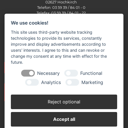
02627 Hochkirch
Telefon: 03 59 39 / 84 01 - 0
Telefax: 03 59 39 / 84 01 - 22
info(at)brummer-baustoffe.de
We use cookies!
Öffnungszeiten:
This site uses third-party website tracking
Montag – Donnerstag: 07.00 – 17.00 Uhr
technologies to provide its services, constantly
Freitag: 07.00 – 16.00 Uhr
improve and display advertisements according to
Samstag: Geschlossen
users' interests. I agree to this and can revoke or
change my consent at any time with effect for the
future.
NEUKUNDENANLAGEBOGEN PRIVAT
Necessary
Functional
Analytics
Marketing
NEUKUNDENANLAGEBOGEN
GEWERBE
Reject optional
Accept all